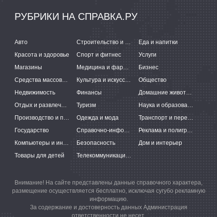
РУБРИКИ НА СПРАВКА.РУ
Авто
Строительство и ремонт
Еда и напитки
Красота и здоровье
Спорт и фитнес
Услуги
Магазины
Медицина и фармацевтика
Бизнес
Средства массовой информации
Культура и искусство
Общество
Недвижимость
Финансы
Домашние животные
Отдых и развлечения
Туризм
Наука и образование
Производство и поставки
Одежда и мода
Транспорт и перевозки
Государство
Справочно-информационные системы
Реклама и полиграфия
Компьютеры и интернет
Безопасность
Дом и интерьер
Товары для детей
Телекоммуникации и связь
Внимание! На сайте представлены данные справочного характера,
размещение осуществляется бесплатно, исключая сугубо рекламную
информацию.
За содержание и достоверность данных Администрация
ответственности не несет.