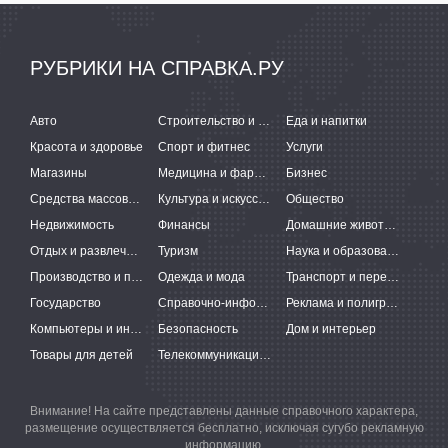
РУБРИКИ НА СПРАВКА.РУ
Авто
Строительство и ремонт
Еда и напитки
Красота и здоровье
Спорт и фитнес
Услуги
Магазины
Медицина и фармацевтика
Бизнес
Средства массовой информации
Культура и искусство
Общество
Недвижимость
Финансы
Домашние животные
Отдых и развлечения
Туризм
Наука и образование
Производство и поставки
Одежда и мода
Транспорт и перевозки
Государство
Справочно-информационные системы
Реклама и полиграфия
Компьютеры и интернет
Безопасность
Дом и интерьер
Товары для детей
Телекоммуникации и связь
Внимание! На сайте представлены данные справочного характера,
размещение осуществляется бесплатно, исключая сугубо рекламную
информацию.